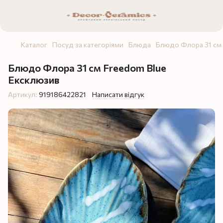
Каталог
Посуд за категоріями
Блюда
Блюдо Флора 31 см
Блюдо Флора 31 см Freedom Blue
Ексклюзив
Артикул:
919186422821
Написати відгук