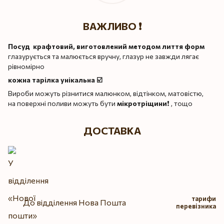
ВАЖЛИВО ❗️
Посуд крафтовий, виготовлений методом лиття форм
глазурується та малюється вручну, глазур не завжди лягає
рівномірно
кожна тарілка унікальна ☑️
Вироби можуть різнитися малюнком, відтінком, матовістю,
на поверхні поливи можуть бути
мікротріщини
❗️ , тощо
ДОСТАВКА
тарифи
До відділення Нова Пошта
перевізника