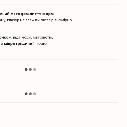
лений методом лиття форм
чну, глазур не завжди лягає рівномірно
нком, відтінком, матовістю,
ти
мікротріщини
❗️ , тощо