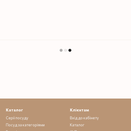
Каталог
Клієнтам
Серії посуду
Вхід до кабінету
Посуд за категоріями
Каталог