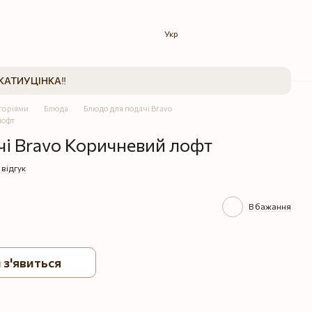
Укр
КАТИ
УЦІНКА‼️
егоріями
Блюда
Блюдо для подачі Bravo
лофт
і Bravo Коричневий лофт
 відгук
В бажання
 з'явиться