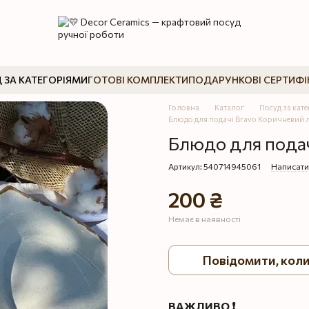
 ЗА КАТЕГОРІЯМИ
ГОТОВІ КОМПЛЕКТИ
ПОДАРУНКОВІ СЕРТИФІ
Головна
Каталог
Посуд за кат
Блюдо для подачі Bravo Коричневий 
Блюдо для подач
Артикул: 540714945061
Написати
200 ₴
Немає в наявності
Повідомити, коли
ВАЖЛИВО ❗️