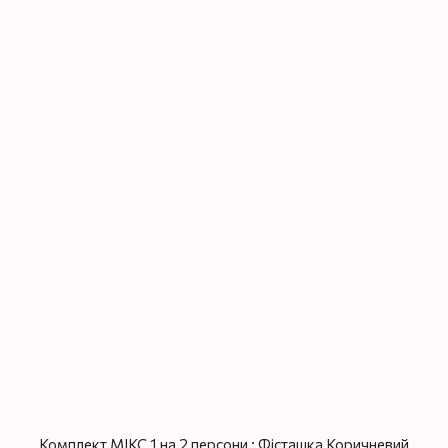
Комплект МІКС 1 на 2 персони : Фісташка Коричневий