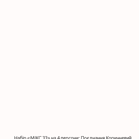
Набір «МІКС 33» на 4 персони: Поєднання Коричневий