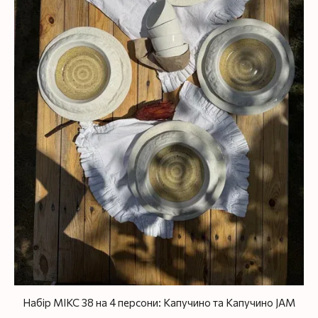
Набір МІКС 38 на 4 персони: Капучино та Капучино JAM