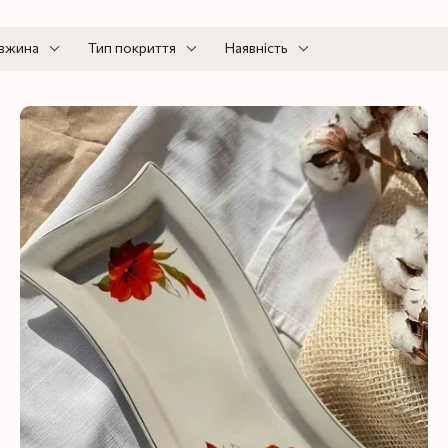
вжина
Тип покриття
Наявність