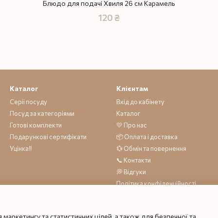
Блюдо для подачі Хвиля 26 см Карамель
120 ₴
Каталог
Клієнтам
Серії посуду
Вхід до кабінету
Посуд за категоріями
Каталог
Готові комплекти
💛 Про нас
Подарункові сертифікати
📦 Оплата і доставка
Уцінка‼️
💱 Обмін та повернення
📞 Контакти
💭 Відгуки
Політика конфіденційності
Договір публічної оферти
 маркетингу та статистичних цілей, а також для безпечної та