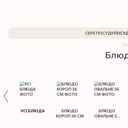
Перейти до основного контенту
СЕРІЇ ПОСУДУ
ПОСУД
Го
Блюд
УСІ БЛЮДА
БЛЮДО
БЛЮДО
КОРОП 36 СМ
ОВАЛЬНЕ 36
СМ