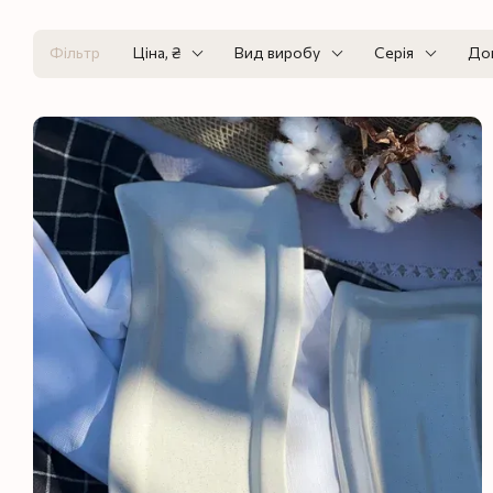
Фільтр
Ціна, ₴
Вид виробу
Серія
До