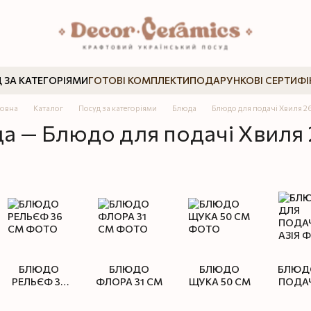
 ЗА КАТЕГОРІЯМИ
ГОТОВІ КОМПЛЕКТИ
ПОДАРУНКОВІ СЕРТИФІ
ловна
Каталог
Посуд за категоріями
Блюда
Блюдо для подачі Хвиля 2
а — Блюдо для подачі Хвиля 
БЛЮДО
БЛЮДО
БЛЮДО
БЛЮД
РЕЛЬЄФ 36
ФЛОРА 31 СМ
ЩУКА 50 СМ
ПОДАЧ
СМ