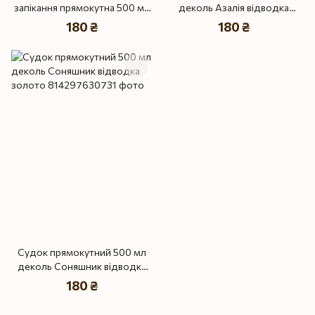
запікання прямокутна 500 мл
деколь Азалія відводка
колір Білий
золото
180 ₴
180 ₴
Судок прямокутний 500 мл
деколь Соняшник відводка
золото
180 ₴