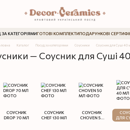
 ЗА КАТЕГОРІЯМИ
ГОТОВІ КОМПЛЕКТИ
ПОДАРУНКОВІ СЕРТИФІ
оловна
Каталог
Посуд за категоріями
Соусники
Соусник для Суші 40 
сники — Соусник для Суші 4
СОУСНИК
СОУСНИК
СОУСНИК
СОУ
DROP 70 МЛ
CHEF 130 МЛ
CHOVEN 50
ДЛЯ С
МЛ
М