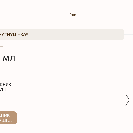
Укр
КАТИ
УЦІНКА‼️
мл
0 мл
СНИК
УШІ 40
Л