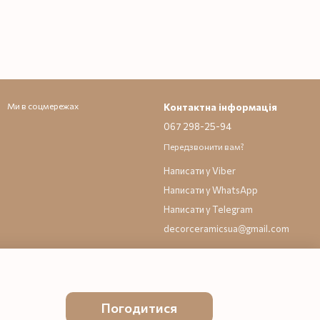
Ми в соцмережах
Контактна інформація
067 298-25-94
Передзвонити вам?
Написати у Viber
Написати у WhatsApp
Написати у Telegram
decorceramicsua@gmail.com
Погодитися