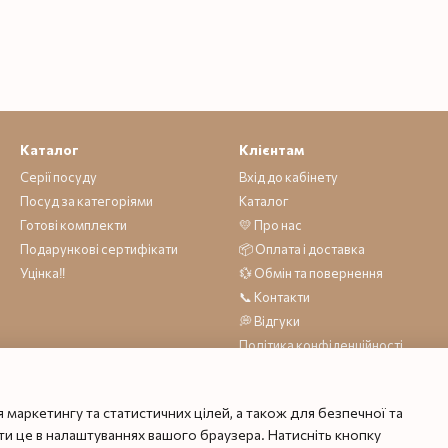
Каталог
Клієнтам
Серії посуду
Вхід до кабінету
Посуд за категоріями
Каталог
Готові комплекти
💛 Про нас
Подарункові сертифікати
📦 Оплата і доставка
Уцінка‼️
💱 Обмін та повернення
📞 Контакти
💭 Відгуки
Політика конфіденційності
Договір публічної оферти
 маркетингу та статистичних цілей, а також для безпечної та
и це в налаштуваннях вашого браузера. Натисніть кнопку