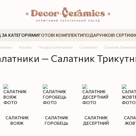
 ЗА КАТЕГОРІЯМИ
ГОТОВІ КОМПЛЕКТИ
ПОДАРУНКОВІ СЕРТИФІ
Головна
Каталог
Посуд за категоріями
Салатники
Салатник Трикутни
латники — Салатник Трикут
САЛАТНИК
САЛАТНИК
САЛАТНИК
САЛА
ВОЯЖ
ГОРОБЕЦЬ
ДЕСЕРТНИЙ
ЖОВ