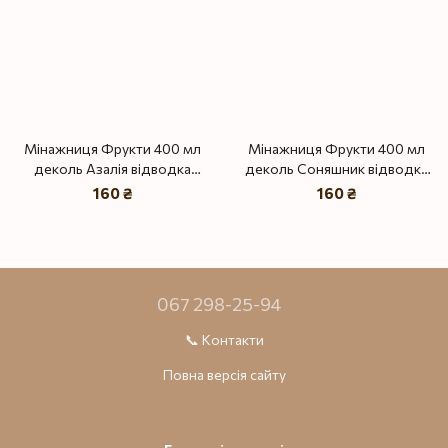
Мінажниця Фрукти 400 мл
Мінажниця Фрукти 400 мл
деколь Азалія відводка
деколь Соняшник відводка
золото
золото
160 ₴
160 ₴
067 298-25-94
📞 Контакти
Повна версія сайту