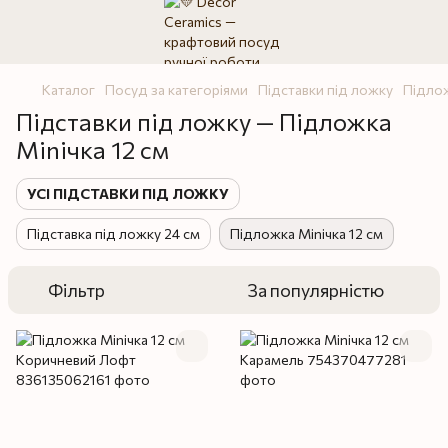
Каталог
Посуд за категоріями
Підставки під ложку
Підлож
Підставки під ложку — Підложка
Miniчка 12 см
УСІ ПІДСТАВКИ ПІД ЛОЖКУ
Підставка під ложку 24 см
Підложка Miniчка 12 см
Фільтр
За популярністю