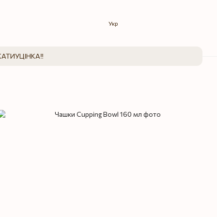
Укр
КАТИ
УЦІНКА‼️