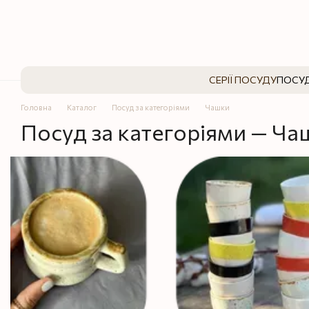
Перейти до основного контенту
СЕРІЇ ПОСУДУ
ПОСУД
Головна
Каталог
Посуд за категоріями
Чашки
Посуд за категоріями — Ча