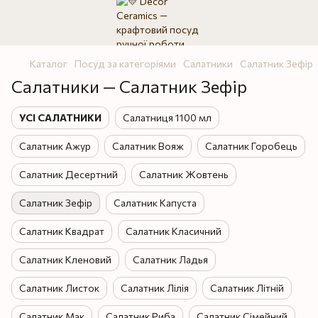
Каталог
Посуд за категоріями
Салатники
Салатник Зефір
Салатники — Салатник Зефір
УСІ САЛАТНИКИ
Салатниця 1100 мл
Салатник Ажур
Салатник Вояж
Салатник Горобець
Салатник Десертний
Салатник Жовтень
Салатник Зефір
Салатник Капуста
Салатник Квадрат
Салатник Класичний
Салатник Кленовий
Салатник Ладья
Салатник Листок
Салатник Лілія
Салатник Літній
Салатник Мак
Салатник Риба
Салатник Сімейний