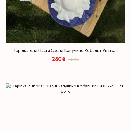
Тарілка для Пасти Скеля Капучино Кобальт Уцінка‼️
280 ₴
360 ₴