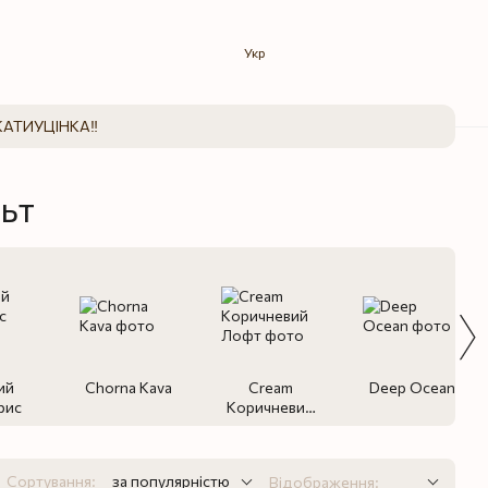
Укр
КАТИ
УЦІНКА‼️
ьт
ий
Chorna Kava
Cream
Deep Ocean
рис
Коричневий
Лофт
Сортування:
за популярністю
Відображення: