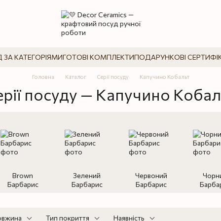
 ЗА КАТЕГОРІЯМИ
ГОТОВІ КОМПЛЕКТИ
ПОДАРУНКОВІ СЕРТИФІ
Головна
Каталог
Серії посуду
Капучино Кобальт
ерії посуду — Капучино Кобал
Brown
Зелений
Червоний
Чорн
Барбарис
Барбарис
Барбарис
Барба
вжина
Тип покриття
Наявність