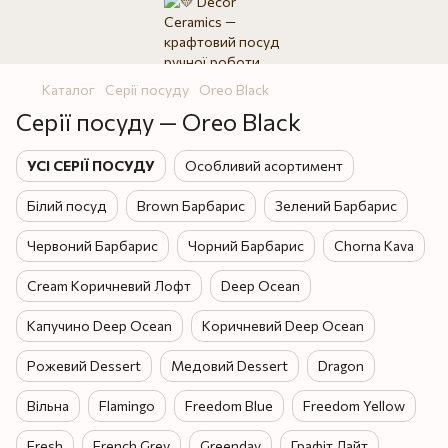
Каталог
Серії посуду
Oreo Black
Серії посуду — Oreo Black
УСІ СЕРІЇ ПОСУДУ
Особливий асортимент
Білий посуд
Brown Барбарис
Зелений Барбарис
Червоний Барбарис
Чорний Барбарис
Chorna Kava
Cream Коричневий Лофт
Deep Ocean
Капучино Deep Ocean
Коричневий Deep Ocean
Рожевий Dessert
Медовий Dessert
Dragon
Вільна
Flamingo
Freedom Blue
Freedom Yellow
Fresh
French Grey
Greenday
Графіт Лайт