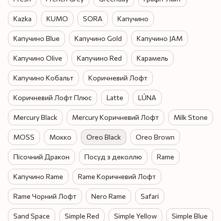
Kazka
KUMO
SORA
Капучино
Капучино Blue
Капучино Gold
Капучино JAM
Капучино Olive
Капучино Red
Карамель
Капучино Кобальт
Коричневий Лофт
Коричневий Лофт Плюс
Latte
LÚNA
Mercury Black
Mercury Коричневий Лофт
Milk Stone
MOSS
Мокко
Oreo Black
Oreo Brown
Пісочний Дракон
Посуд з деколлю
Rame
Капучино Rame
Rame Коричневий Лофт
Rame Чорний Лофт
Nero Rame
Safari
Sand Space
Simple Red
Simple Yellow
Simple Blue