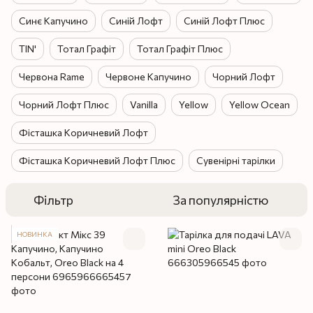
Синє Капучино
Синій Лофт
Синій Лофт Плюс
TIN'
Тотал Графіт
Тотал Графіт Плюс
Червона Rame
Червоне Капучино
Чорний Лофт
Чорний Лофт Плюс
Vanilla
Yellow
Yellow Ocean
Фісташка Коричневий Лофт
Фісташка Коричневий Лофт Плюс
Сувенірні тарілки
Фільтр
За популярністю
НОВИНКА