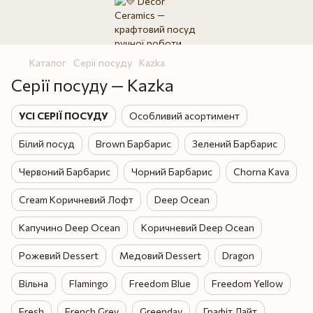
Каталог
Серії посуду
Kazka
Серії посуду — Kazka
УСІ СЕРІЇ ПОСУДУ
Особливий асортимент
Білий посуд
Brown Барбарис
Зелений Барбарис
Червоний Барбарис
Чорний Барбарис
Chorna Kava
Cream Коричневий Лофт
Deep Ocean
Капучино Deep Ocean
Коричневий Deep Ocean
Рожевий Dessert
Медовий Dessert
Dragon
Вільна
Flamingo
Freedom Blue
Freedom Yellow
Fresh
French Grey
Greenday
Графіт Лайт