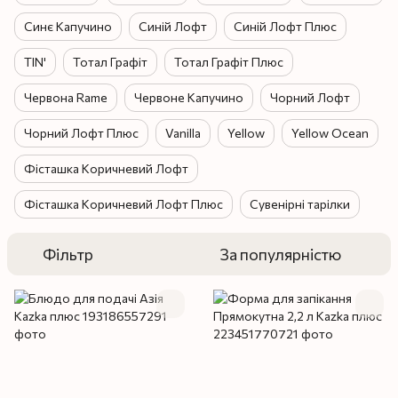
Синє Капучино
Синій Лофт
Синій Лофт Плюс
TIN'
Тотал Графіт
Тотал Графіт Плюс
Червона Rame
Червоне Капучино
Чорний Лофт
Чорний Лофт Плюс
Vanilla
Yellow
Yellow Ocean
Фісташка Коричневий Лофт
Фісташка Коричневий Лофт Плюс
Сувенірні тарілки
Фільтр
За популярністю