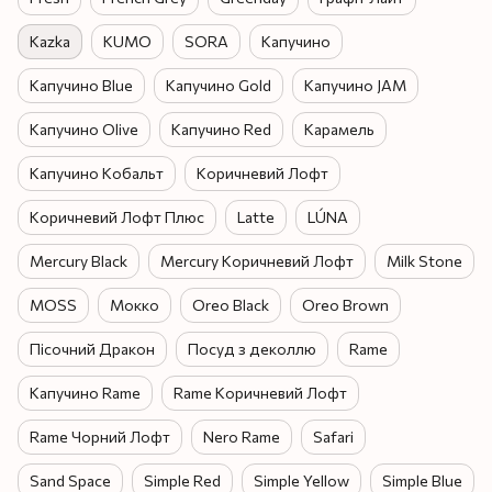
Kazka
KUMO
SORA
Капучино
Капучино Blue
Капучино Gold
Капучино JAM
Капучино Olive
Капучино Red
Карамель
Капучино Кобальт
Коричневий Лофт
Коричневий Лофт Плюс
Latte
LÚNA
Mercury Black
Mercury Коричневий Лофт
Milk Stone
MOSS
Мокко
Oreo Black
Oreo Brown
Пісочний Дракон
Посуд з деколлю
Rame
Капучино Rame
Rame Коричневий Лофт
Rame Чорний Лофт
Nero Rame
Safari
Sand Space
Simple Red
Simple Yellow
Simple Blue