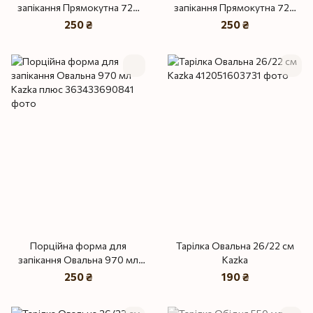
запікання Прямокутна 720
запікання Прямокутна 720
мл Kazka плюс
мл Kazka
250 ₴
250 ₴
Порційна форма для
Тарілка Овальна 26/22 см
запікання Овальна 970 мл
Kazka
Kazka плюс
250 ₴
190 ₴