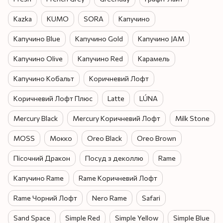
Kazka
KUMO
SORA
Капучино
Капучино Blue
Капучино Gold
Капучино JAM
Капучино Olive
Капучино Red
Карамель
Капучино Кобальт
Коричневий Лофт
Коричневий Лофт Плюс
Latte
LÚNA
Mercury Black
Mercury Коричневий Лофт
Milk Stone
MOSS
Мокко
Oreo Black
Oreo Brown
Пісочний Дракон
Посуд з деколлю
Rame
Капучино Rame
Rame Коричневий Лофт
Rame Чорний Лофт
Nero Rame
Safari
Sand Space
Simple Red
Simple Yellow
Simple Blue