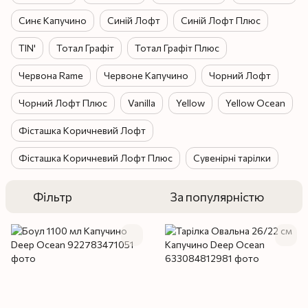
Синє Капучино
Синій Лофт
Синій Лофт Плюс
TIN'
Тотал Графіт
Тотал Графіт Плюс
Червона Rame
Червоне Капучино
Чорний Лофт
Чорний Лофт Плюс
Vanilla
Yellow
Yellow Ocean
Фісташка Коричневий Лофт
Фісташка Коричневий Лофт Плюс
Сувенірні тарілки
Фільтр
За популярністю