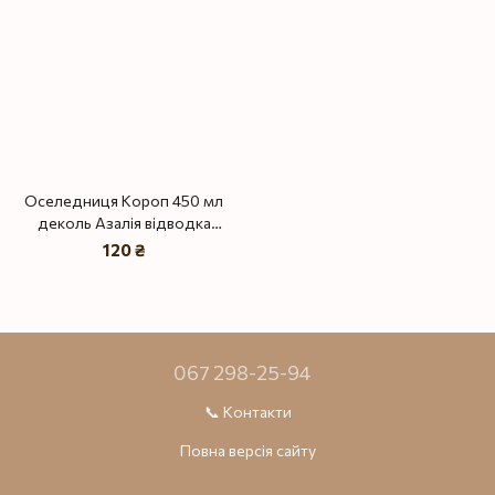
Оселедниця Короп 450 мл
деколь Азалія відводка
золото
120 ₴
067 298-25-94
📞 Контакти
Повна версія сайту