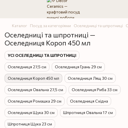
Каталог
Посуд за категоріями
Оселедниці та шпротниці
О
Оселедниці та шпротниці —
Оселедниця Короп 450 мл
УСІ ОСЕЛЕДНИЦІ ТА ШПРОТНИЦІ
Оселедниця 27,5 см
Оселедниця Грань 29 см
Оселедниця Короп 450 мл
Оселедниця Лящ 30 см
Оселедниця Овальна 27,5 см
Оселедниця Риба 33 см
Оселедниця Ромашка 29 см
Оселедниця Східна
Оселедниця Щука 30 см
Шпротниця Овальна 17 см
Шпротниця Щука 23 см