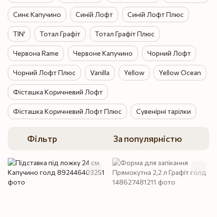
Синє Капучино
Синій Лофт
Синій Лофт Плюс
TIN'
Тотал Графіт
Тотал Графіт Плюс
Червона Rame
Червоне Капучино
Чорний Лофт
Чорний Лофт Плюс
Vanilla
Yellow
Yellow Ocean
Фісташка Коричневий Лофт
Фісташка Коричневий Лофт Плюс
Сувенірні тарілки
Фільтр
За популярністю