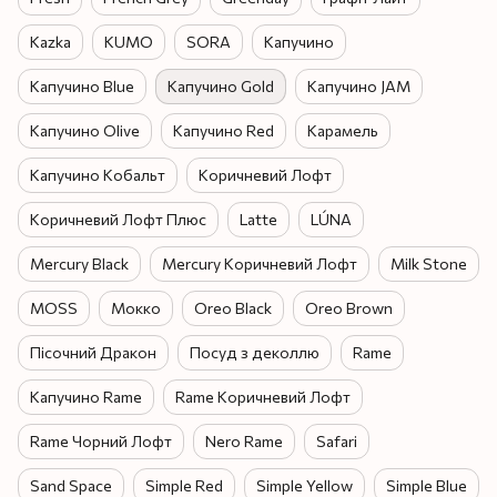
Kazka
KUMO
SORA
Капучино
Капучино Blue
Капучино Gold
Капучино JAM
Капучино Olive
Капучино Red
Карамель
Капучино Кобальт
Коричневий Лофт
Коричневий Лофт Плюс
Latte
LÚNA
Mercury Black
Mercury Коричневий Лофт
Milk Stone
MOSS
Мокко
Oreo Black
Oreo Brown
Пісочний Дракон
Посуд з деколлю
Rame
Капучино Rame
Rame Коричневий Лофт
Rame Чорний Лофт
Nero Rame
Safari
Sand Space
Simple Red
Simple Yellow
Simple Blue