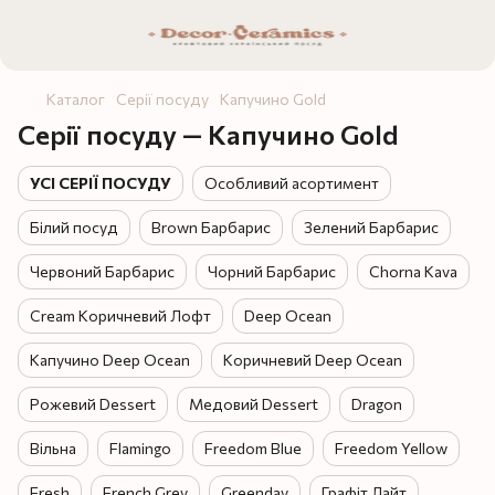
Каталог
Серії посуду
Капучино Gold
Серії посуду — Капучино Gold
УСІ СЕРІЇ ПОСУДУ
Особливий асортимент
Білий посуд
Brown Барбарис
Зелений Барбарис
Червоний Барбарис
Чорний Барбарис
Chorna Kava
Cream Коричневий Лофт
Deep Ocean
Капучино Deep Ocean
Коричневий Deep Ocean
Рожевий Dessert
Медовий Dessert
Dragon
Вільна
Flamingo
Freedom Blue
Freedom Yellow
Fresh
French Grey
Greenday
Графіт Лайт