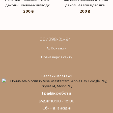
деколь Соняшник відводка
деколь Азалія відводка
золото
золото
200 ₴
200 ₴
067 298-25-94
📞 Контакти
Повна версія сайту
Безпечні платежі
Графік роботи
Будні: 10:00 - 18:00
Сб-Нд: вихідні