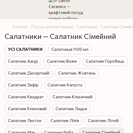
Каталог
Посуд за категоріями
Салатники
Салатник Сімей
Салатники — Салатник Сімейний
УСІ САЛАТНИКИ
Салатниця 1100 мл
Салатник Ажур
Салатник Вояж
Салатник Горобець
Салатник Десертний
Салатник Жовтень
Салатник Зефір
Салатник Капуста
Салатник Квадрат
Салатник Класичний
Салатник Кленовий
Салатник Ладья
Салатник Листок
Салатник Лілія
Салатник Літній
Салатник Мак
Салатник Риба
Салатник Сімейний