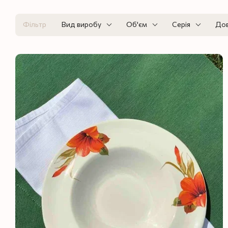
Фільтр
Вид виробу
Об'єм
Серія
До