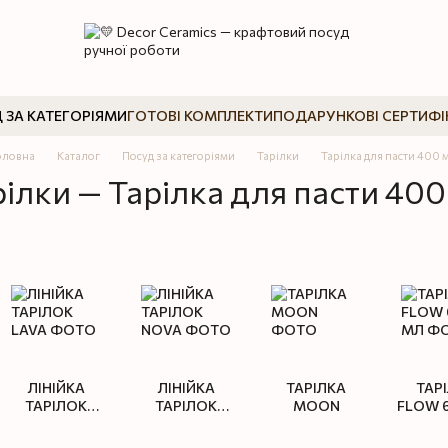
 ЗА КАТЕГОРІЯМИ
ГОТОВІ КОМПЛЕКТИ
ПОДАРУНКОВІ СЕРТИФІ
оловна
Каталог
Посуд за категоріями
Тарілки
Тарілка для пасти 400 
рілки — Тарілка для пасти 400
ЛІНІЙКА
ЛІНІЙКА
ТАРІЛКА
ТАР
ТАРІЛОК
ТАРІЛОК
MOON
FLOW 
LAVA
NOVA