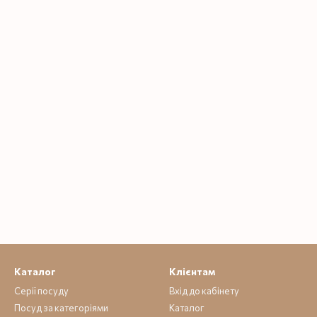
Каталог
Клієнтам
Серії посуду
Вхід до кабінету
Посуд за категоріями
Каталог