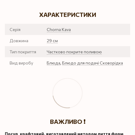
ХАРАКТЕРИСТИКИ
Серія
Chorna Kava
Довжина
29 см
Тип покриття
Частково покрите поливою
Вид виробу
Блюда
,
Блюдо для подачі Сковорідка
ВАЖЛИВО ❗️
Посуд крафтовий, виготовлений методом лиття форм