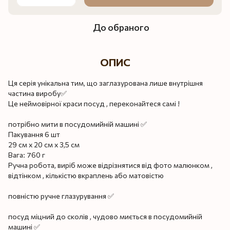
До обраного
ОПИС
Ця серія унікальна тим, що заглазурована лише внутрішня
частина виробу✅
Це неймовірної краси посуд , переконайтеся самі !
потрібно мити в посудомийній машині ✅
Пакування 6 шт
29 см х 20 см х 3,5 см
Вага: 760 г
Ручна робота, виріб може відрізнятися від фото малюнком ,
відтінком , кількістю вкраплень або матовістю
повністю ручне глазурування ✅
посуд міцний до сколів , чудово миється в посудомийній
машині ✅