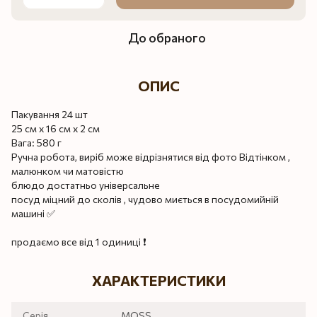
До обраного
ОПИС
Пакування 24 шт
25 см х 16 см х 2 см
Вага: 580 г
Ручна робота, виріб може відрізнятися від фото Відтінком ,
малюнком чи матовістю
блюдо достатньо універсальне
посуд міцний до сколів , чудово миється в посудомийній
машині ✅
продаємо все від 1 одиниці ❗️
ХАРАКТЕРИСТИКИ
Серія
MOSS