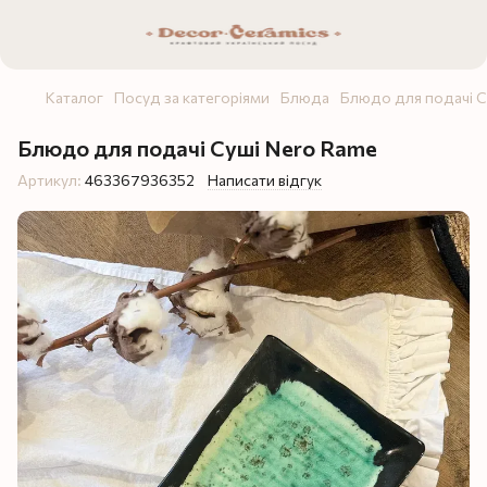
Каталог
Посуд за категоріями
Блюда
Блюдо для подачі С
Блюдо для подачі Суші Nero Rame
Артикул:
463367936352
Написати відгук