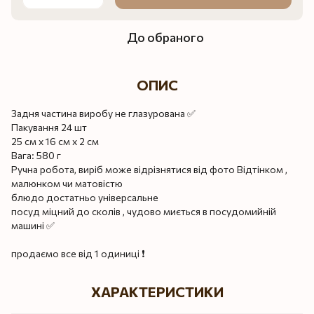
До обраного
ОПИС
Задня частина виробу не глазурована ✅
Пакування 24 шт
25 см х 16 см х 2 см
Вага: 580 г
Ручна робота, виріб може відрізнятися від фото Відтінком ,
малюнком чи матовістю
блюдо достатньо універсальне
посуд міцний до сколів , чудово миється в посудомийній
машині ✅
продаємо все від 1 одиниці ❗️
ХАРАКТЕРИСТИКИ