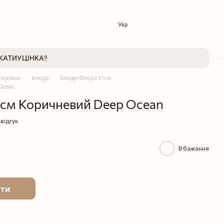
Укр
КАТИ
УЦІНКА‼️
егоріями
Блюда
Блюдо Флора 31 см
Ocean
 см Коричневий Deep Ocean
відгук
В бажання
ти