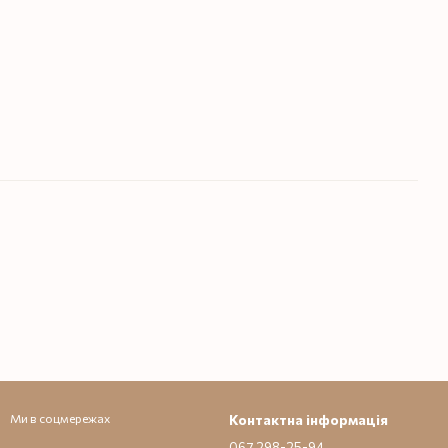
Ми в соцмережах
Контактна інформація
067 298-25-94