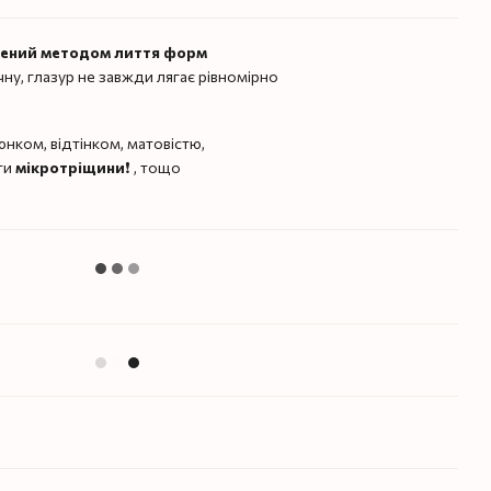
лений методом лиття форм
чну, глазур не завжди лягає рівномірно
нком, відтінком, матовістю,
ти
мікротріщини
❗️ , тощо