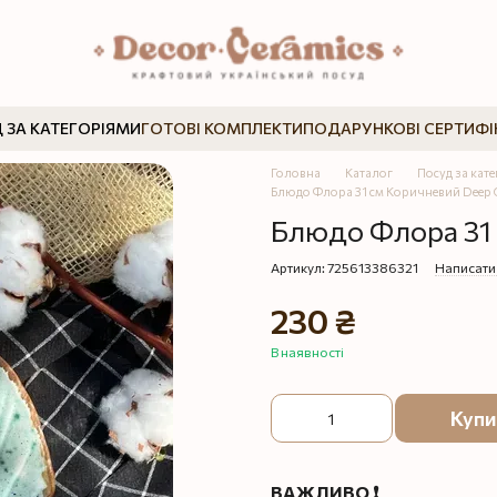
 ЗА КАТЕГОРІЯМИ
ГОТОВІ КОМПЛЕКТИ
ПОДАРУНКОВІ СЕРТИФІ
Головна
Каталог
Посуд за кат
Блюдо Флора 31 см Коричневий Deep 
Блюдо Флора 31
Артикул: 725613386321
Написати 
230 ₴
В наявності
Купи
ВАЖЛИВО ❗️