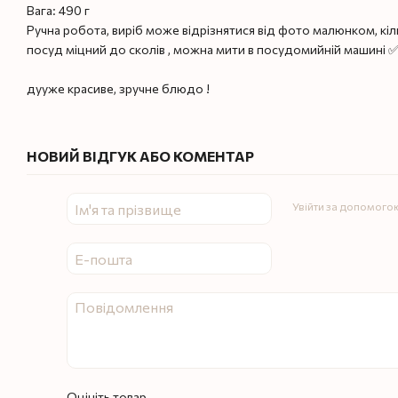
Вага: 490 г
Ручна робота, виріб може відрізнятися від фото малюнком, кіл
посуд міцний до сколів , можна мити в посудомийній машині 
дууже красиве, зручне блюдо !
НОВИЙ ВІДГУК АБО КОМЕНТАР
Увійти за допомого
Оцініть товар