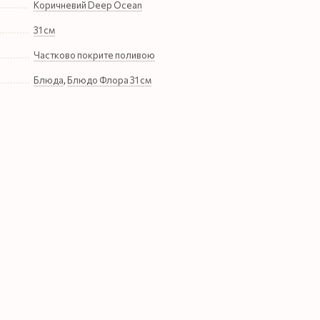
Коричневий Deep Ocean
31 см
Частково покрите поливою
Блюда
,
Блюдо Флора 31 см