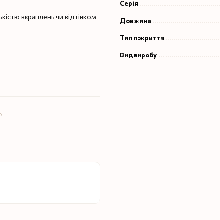
Серія
ькістю вкраплень чи відтінком
Довжина
✅
Тип покриття
Вид виробу
ю