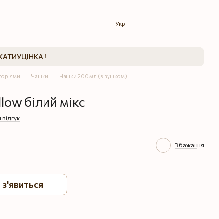
Укр
КАТИ
УЦІНКА‼️
егоріями
Чашки
Чашки 200 мл (з вушком)
low білий мікс
 відгук
В бажання
 з'явиться