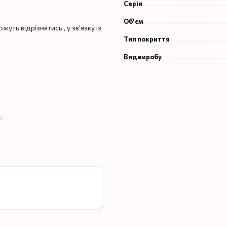
Серія
Об'єм
уть відрізнятись , у зв’язку із
Тип покриття
Вид виробу
ю