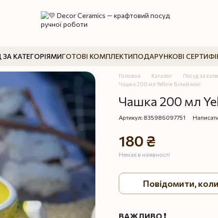
 ЗА КАТЕГОРІЯМИ
ГОТОВІ КОМПЛЕКТИ
ПОДАРУНКОВІ СЕРТИФІ
Головна
Каталог
Посуд за кат
Чашка 200 мл Yellow білий мікс
Чашка 200 мл Yel
Артикул: 835986097751
Написати
180 ₴
Немає в наявності
Повідомити, коли
ВАЖЛИВО ❗️