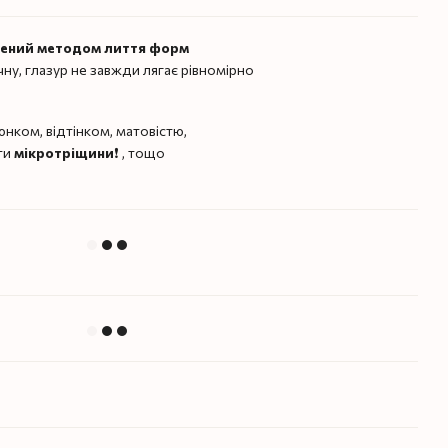
лений методом лиття форм
чну, глазур не завжди лягає рівномірно
нком, відтінком, матовістю,
ти
мікротріщини
❗️ , тощо