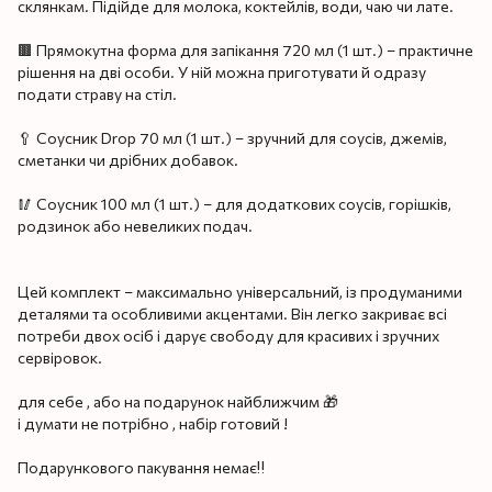
склянкам. Підійде для молока, коктейлів, води, чаю чи лате.
🟫 Прямокутна форма для запікання 720 мл (1 шт.) – практичне
рішення на дві особи. У ній можна приготувати й одразу
подати страву на стіл.
🥄 Соусник Drop 70 мл (1 шт.) – зручний для соусів, джемів,
сметанки чи дрібних добавок.
🥢 Соусник 100 мл (1 шт.) – для додаткових соусів, горішків,
родзинок або невеликих подач.
Цей комплект – максимально універсальний, із продуманими
деталями та особливими акцентами. Він легко закриває всі
потреби двох осіб і дарує свободу для красивих і зручних
сервіровок.
для себе , або на подарунок найближчим 🎁
і думати не потрібно , набір готовий !
Подарункового пакування немає‼️