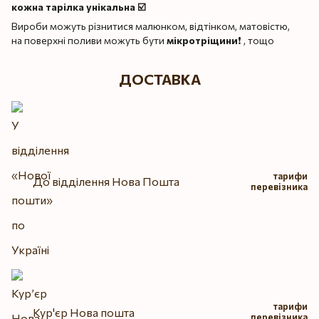
кожна тарілка унікальна ☑️
Вироби можуть різнитися малюнком, відтінком, матовістю,
на поверхні поливи можуть бути
мікротріщини
❗️ , тощо
ДОСТАВКА
тарифи
До відділення Нова Пошта
перевізника
тарифи
Кур'єр Нова пошта
перевізника