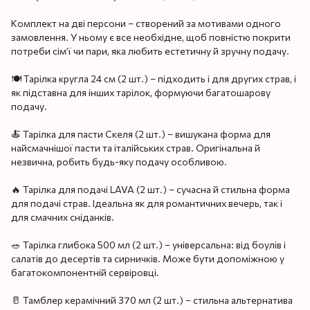
Комплект на дві персони – створений за мотивами одного
замовлення. У ньому є все необхідне, щоб повністю покрити
потреби сім’ї чи пари, яка любить естетичну й зручну подачу.
🍽️ Тарілка кругла 24 см (2 шт.) – підходить і для других страв, і
як підставна для інших тарілок, формуючи багатошарову
подачу.
🍝 Тарілка для пасти Скеля (2 шт.) – вишукана форма для
найсмачнішої пасти та італійських страв. Оригінальна й
незвична, робить будь-яку подачу особливою.
🔥 Тарілка для подачі LAVA (2 шт.) – сучасна й стильна форма
для подачі страв. Ідеальна як для романтичних вечерь, так і
для смачних сніданків.
🥗 Тарілка глибока 500 мл (2 шт.) – універсальна: від боулів і
салатів до десертів та сирничків. Може бути допоміжною у
багатокомпонентній сервіровці.
🥛 Тамблер керамічний 370 мл (2 шт.) – стильна альтернатива