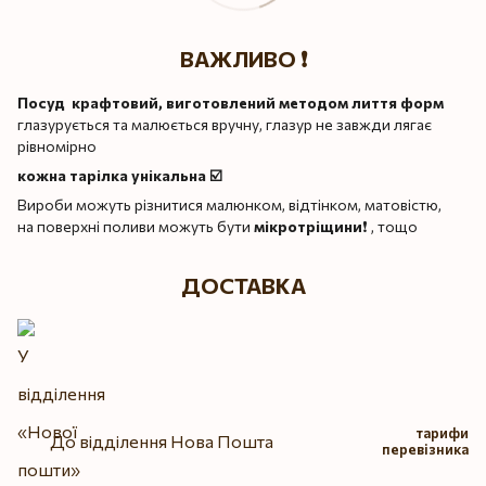
ВАЖЛИВО ❗️
Посуд крафтовий, виготовлений методом лиття форм
глазурується та малюється вручну, глазур не завжди лягає
рівномірно
кожна тарілка унікальна ☑️
Вироби можуть різнитися малюнком, відтінком, матовістю,
на поверхні поливи можуть бути
мікротріщини
❗️ , тощо
ДОСТАВКА
тарифи
До відділення Нова Пошта
перевізника