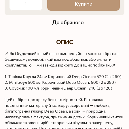
Купити
До обраного
ОПИС
📌 Як і будь-який інший наш комплект, його можна зібрати в
будь-якому кольорі, який вам подобається, або змінити
комплектацію — ми завжди відкриті до ваших побажань📌
1. Тарілка Кругла 24 см Коричневий Deep Ocean: 520 (2 x 260)
2. Mini Боул 500 мл Коричневий Deep Ocean: 500 (2 x 250)
3. Соусник 100 мл Коричневий Deep Ocean: 240 (2 x 120)
Цей набір — про красу без надмірностей. Він вражає
поєднанням матеріалу й кольору: всередині — глибока,
багатогранна глазур Deep Ocean, а зовні — природна,
неглазурована фактура, приємна на дотик. Коричневий кантик
обрамлює кожен виріб, створюючи візуально завершену,
акцентну подачу. Це не просто посуд — це про стиль, спокій і