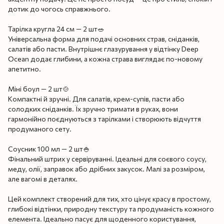
дотик до чогось справжнього.
Тарілка кругла 24 см — 2 шт🥗
Універсальна форма для подачі основних страв, сніданків,
салатів або пасти. Внутрішнє глазурування у відтінку Deep
Ocean додає глибини, а кожна страва виглядає по-новому
апетитно.
Міні боул — 2 шт🍲
Компактні й зручні. Для салатів, крем-супів, пасти або
солодких сніданків. Їх зручно тримати в руках, вони
гармонійно поєднуються з тарілками і створюють відчуття
продуманого сету.
Соусник 100 мл — 2 шт🍚
Фінальний штрих у сервіруванні. Ідеальні для соєвого соусу,
меду, олії, заправок або дрібних закусок. Малі за розміром,
але вагомі в деталях.
Цей комплект створений для тих, хто цінує красу в простому,
глибокі відтінки, природну текстуру та продуманість кожного
елемента. Ідеально пасує для щоденного користування,