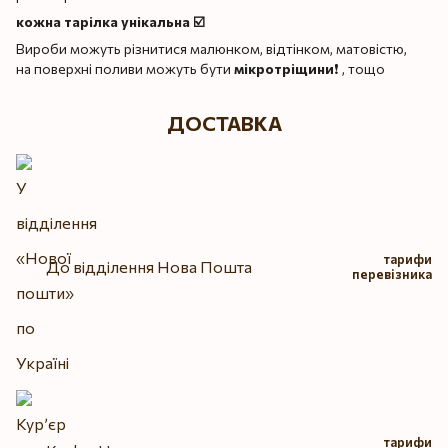
кожна тарілка унікальна ☑️
Вироби можуть різнитися малюнком, відтінком, матовістю,
на поверхні поливи можуть бути
мікротріщини
❗️ , тощо
ДОСТАВКА
тарифи
До відділення Нова Пошта
перевізника
тарифи