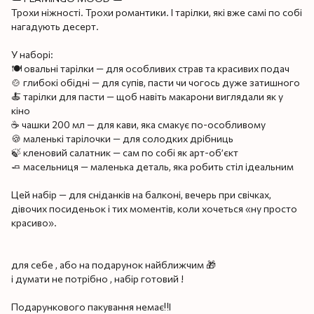
Трохи ніжності. Трохи романтики. І тарілки, які вже самі по собі
нагадують десерт.
У наборі:
🍽 овальні тарілки — для особливих страв та красивих подач
🍲 глибокі обідні — для супів, пасти чи чогось дуже затишного
🍝 тарілки для пасти — щоб навіть макарони виглядали як у
кіно
☕ чашки 200 мл — для кави, яка смакує по-особливому
🍪 маленькі тарілочки — для солодких дрібниць
🍃 кленовий салатник — сам по собі як арт-об’єкт
🧈 масельниця — маленька деталь, яка робить стіл ідеальним
Цей набір — для сніданків на балконі, вечерь при свічках,
дівочих посиденьок і тих моментів, коли хочеться «ну просто
красиво».
для себе , або на подарунок найближчим 🎁
і думати не потрібно , набір готовий !
Подарункового пакування немає‼️І