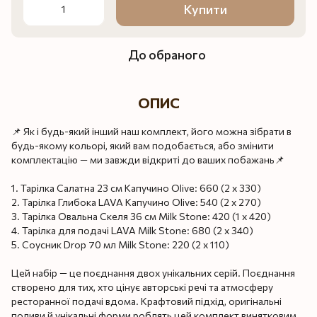
Купити
До обраного
ОПИС
📌 Як і будь-який інший наш комплект, його можна зібрати в
будь-якому кольорі, який вам подобається, або змінити
комплектацію — ми завжди відкриті до ваших побажань📌
1. Тарілка Салатна 23 см Капучино Olive: 660 (2 x 330)
2. Тарілка Глибока LAVA Капучино Olive: 540 (2 x 270)
3. Тарілка Овальна Скеля 36 см Milk Stone: 420 (1 x 420)
4. Тарілка для подачі LAVA Milk Stone: 680 (2 x 340)
5. Соусник Drop 70 мл Milk Stone: 220 (2 x 110)
Цей набір — це поєднання двох унікальних серій. Поєднання
створено для тих, хто цінує авторські речі та атмосферу
ресторанної подачі вдома. Крафтовий підхід, оригінальні
поливи й унікальні форми роблять цей комплект винятковим.