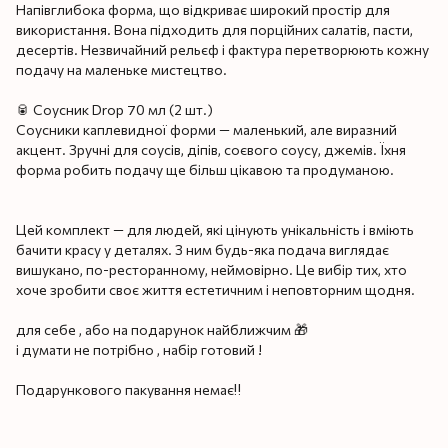
Напівглибока форма, що відкриває широкий простір для
використання. Вона підходить для порційних салатів, пасти,
десертів. Незвичайний рельєф і фактура перетворюють кожну
подачу на маленьке мистецтво.
🥫 Соусник Drop 70 мл (2 шт.)
Соусники каплевидної форми — маленький, але виразний
акцент. Зручні для соусів, діпів, соєвого соусу, джемів. Їхня
форма робить подачу ще більш цікавою та продуманою.
Цей комплект — для людей, які цінують унікальність і вміють
бачити красу у деталях. З ним будь-яка подача виглядає
вишукано, по-ресторанному, неймовірно. Це вибір тих, хто
хоче зробити своє життя естетичним і неповторним щодня.
для себе , або на подарунок найближчим 🎁
і думати не потрібно , набір готовий !
Подарункового пакування немає‼️