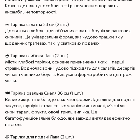
Кожна деталь тут особлива — і разом вони створюють
ансамбль неповторності.
🥗 Тарілка салатна 23 см (2 шт.)
Достатньо глибока для об’ємних салатів, боулів чи ранкових
сирників. Це універсальна форма, яка чудово працює як у
щоденних трапезах, так і у святкових подачах.
🥣 Тарілка глибока Лава (2 шт.)
Місткі глибокі тарілки, основне призначення яких — перші
страви. Водночас вони чудово підходять для салатів, десертів
чи навіть великих боулів. Вишукана форма робить їх центром
уваги.
🍽 Тарілка овальна Скеля 36 см (1 шт.)
Велике акцентне блюдо овальної форми. Ідеальне для подачі
закусок, гарнірів і страв «на компанію»: антипасті, м’ясні чи
сирні тарелі, фрукти, овочі-гриль, випічка. Це
багатофункціональне блюдо, яке завжди виглядає ефектно
на столі.
🍝 Тарілка для подачі Лава (2 шт.)