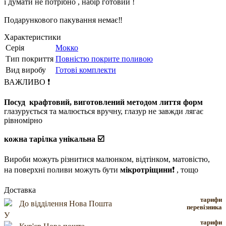
і думати не потрібно , набір готовий !
Подарункового пакування немає‼️
Характеристики
Серія
Мокко
Тип покриття
Повністю покрите поливою
Вид виробу
Готові комплекти
ВАЖЛИВО ❗️
Посуд крафтовий, виготовлений методом лиття форм
глазурується та малюється вручну, глазур не завжди лягає
рівномірно
кожна тарілка унікальна ☑️
Вироби можуть різнитися малюнком, відтінком, матовістю,
на поверхні поливи можуть бути
мікротріщини
❗️ , тощо
Доставка
тарифи
До відділення Нова Пошта
перевізника
тарифи