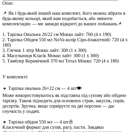
Опис
📌 Як і будь-який інший наш комплект, його можна зібрати в
будь-якому кольорі, який вам подобається, або змінити
комплектацію — ми завжди відкриті до ваших побажань📌
1. Тарілка Овальна 26/22 см Мокко лайт: 760 (4 x 190)
2. Тарілка Обідня 550 мл NoVa колір Сіро-блакитний: 720 (4 x
180)
3. Глечик 1 літр Мокко лайт: 300 (1 x 300)
4. Масельниця Класік Мокко лайт: 300 (1 x 300)
5. Тамблер Керамічний 370 мл Тотал Мокко: 720 (4 x 180)
У комплекті:
🔸 Тарілка овальна 26×22 см — 4 шт🍽️
Може використовуватись як підставна під супову або обідню
тарілку. Також підходить для основних страв, закусок, сирів,
десертів. Зручна, якщо сервіруєте на дві персони — дає
гнучкість у подачі.
🔸 Тарілка обідня 550 мл — 4 шт🍜
Класичний формат для супів, рагу, пасти. Завдяки