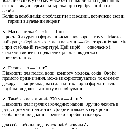
збалансованому об’єму може бути використана і для інших
страв — як універсальна тарілка при сервіруванні на дві
особи.
Колірна комбінація: сіроблакитна всередині, коричнева ззовні
— гарний візуальний акцент.
🔸 Масельничка Classic — 1 шт🧈
Проста й акуратна форма, приємна кольорова гамма. Масло
найкраще зберігається саме в кераміці — без сторонніх запахів
і при стабільній температурі. Цей виріб — одночасно і
стильний акцент, і практична річ для щоденного
використання.
🔸 Глечик 1 л — 1 шт🍶
Підходить для подачі води, компоту, молока, соків. Окрім
прямого призначення, може використовуватись як елемент
декору — наприклад, ваза для квітів. Гарна форма та теплі
відтінки додають затишку в сервіруванні.
🔸 Тамблер керамічний 370 мл — 4 шт🥛
Підходить для гарячих і холодних напоїв. Зручно лежить в
руці, приємний на дотик. Добре виглядає в сервіровці,
особливо в поєднанні з рештою виробів із набору.
для себе , або на подарунок найближчим 🎁