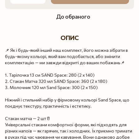
До обраного
ОПИС
📌 Як і будь-який інший наш комплект, його можна зібрати в
будь-якому кольорі, який вам подобається, або змінити
комплектацію — ми завжди відкриті до ваших побажань📌
1. Тарілочка 13 см SAND Space: 280 (2 x 140)
2. Стакан Матча 320 мл SAND Space: 360 (2 x 180)
3. Молочник 120 мл Sand Space: 300 (2 x 150)
Ніжний і стильний набір у фірмовому кольорі Sand Space, що
поєднує текстуру, практичність і естетику.
Стакан матча — 2 шт🥛
Універсальні стакани комфортної форми, які підходять для
різних напоїв — як гарячих, так і холодних. Їх приємно тримати
в руках під час чаювання чи кавування. Вони однаково добре