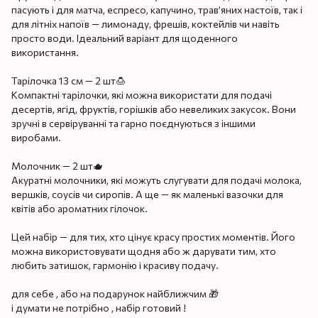
пасують і для матча, еспресо, капучино, трав’яних настоїв, так і
для літніх напоїв — лимонаду, фрешів, коктейлів чи навіть
просто води. Ідеальний варіант для щоденного
використання.
Тарілочка 13 см — 2 шт🍮
Компактні тарілочки, які можна використати для подачі
десертів, ягід, фруктів, горішків або невеликих закусок. Вони
зручні в сервіруванні та гарно поєднуються з іншими
виробами.
Молочник — 2 шт🫖
Акуратні молочники, які можуть слугувати для подачі молока,
вершків, соусів чи сиропів. А ще — як маленькі вазочки для
квітів або ароматних гілочок.
Цей набір — для тих, хто цінує красу простих моментів. Його
можна використовувати щодня або ж дарувати тим, хто
любить затишок, гармонію і красиву подачу.
для себе , або на подарунок найближчим 🎁
і думати не потрібно , набір готовий !