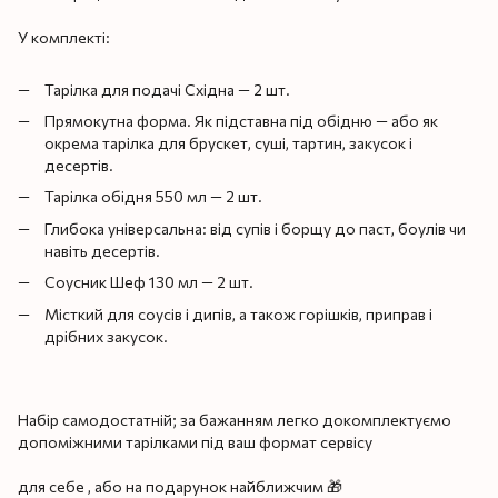
У комплекті:
Тарілка для подачі Східна — 2 шт.
Прямокутна форма. Як підставна під обідню — або як
окрема тарілка для брускет, суші, тартин, закусок і
десертів.
Тарілка обідня 550 мл — 2 шт.
Глибока універсальна: від супів і борщу до паст, боулів чи
навіть десертів.
Соусник Шеф 130 мл — 2 шт.
Місткий для соусів і дипів, а також горішків, приправ і
дрібних закусок.
Набір самодостатній; за бажанням легко докомплектуємо
допоміжними тарілками під ваш формат сервісу
для себе , або на подарунок найближчим 🎁