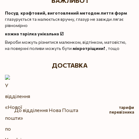
ВАЖЛИВО ❗️
Посуд крафтовий, виготовлений методом лиття форм
глазурується та малюється вручну, глазур не завжди лягає
рівномірно
кожна тарілка унікальна ☑️
Вироби можуть різнитися малюнком, відтінком, матовістю,
на поверхні поливи можуть бути
мікротріщини
❗️ , тощо
ДОСТАВКА
тарифи
До відділення Нова Пошта
перевізника