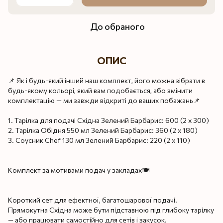
До обраного
ОПИС
📌 Як і будь-який інший наш комплект, його можна зібрати в
будь-якому кольорі, який вам подобається, або змінити
комплектацію — ми завжди відкриті до ваших побажань📌
1. Тарілка для подачі Східна Зелений Барбарис: 600 (2 x 300)
2. Тарілка Обідня 550 мл Зелений Барбарис: 360 (2 x 180)
3. Соусник Chef 130 мл Зелений Барбарис: 220 (2 x 110)
Комплект за мотивами подач у закладах🍽️
Короткий сет для ефектної, багатошарової подачі.
Прямокутна Східна може бути підставною під глибоку тарілку
— або працювати самостійно для сетів і закусок.