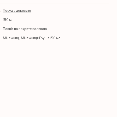
Посуд з деколлю
150 мл
Повністю покрите поливою
Мінажниці
,
Мінажниця Груша 150 мл