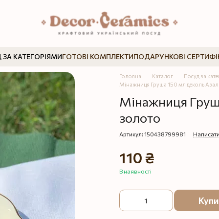
 ЗА КАТЕГОРІЯМИ
ГОТОВІ КОМПЛЕКТИ
ПОДАРУНКОВІ СЕРТИФІ
Головна
Каталог
Посуд за кат
Мінажниця Груша 150 мл деколь Азалі
Мінажниця Груша
золото
Артикул: 150438799981
Написати
110 ₴
В наявності
Купи