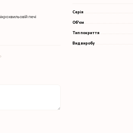
Серія
крохвильовій печі
Об'єм
Тип покриття
Вид виробу
ю