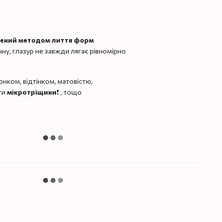
лений методом лиття форм
чну, глазур не завжди лягає рівномірно
нком, відтінком, матовістю,
ти
мікротріщини
❗️ , тощо