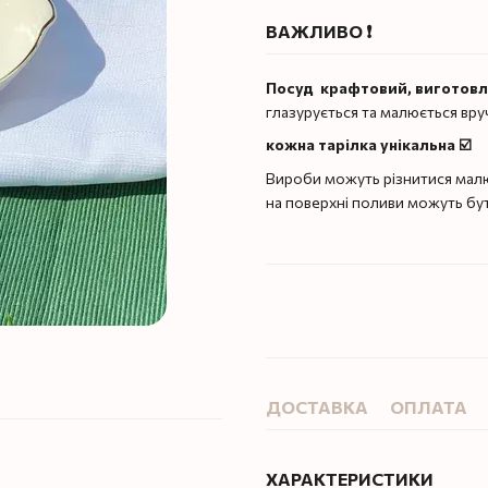
ВАЖЛИВО ❗️
Посуд крафтовий, виготов
глазурується та малюється вру
кожна тарілка унікальна ☑️
Вироби можуть різнитися малю
на поверхні поливи можуть бу
ДОСТАВКА
ОПЛАТА
ХАРАКТЕРИСТИКИ