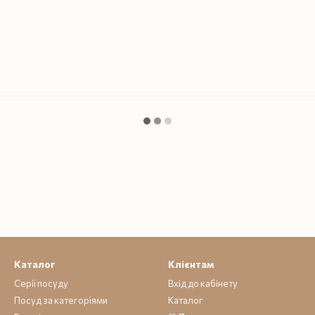
Каталог
Клієнтам
Серії посуду
Вхід до кабінету
Посуд за категоріями
Каталог