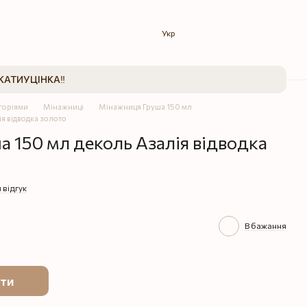
Укр
КАТИ
УЦІНКА‼️
егоріями
Мінажниці
Мінажниця Груша 150 мл
я відводка золото
 150 мл деколь Азалія відводка
 відгук
В бажання
ти