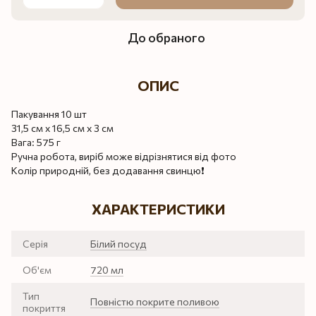
До обраного
ОПИС
Пакування 10 шт
31,5 см х 16,5 см х 3 см
Вага: 575 г
Ручна робота, виріб може відрізнятися від фото
Колір природній, без додавання свинцю❗️
ХАРАКТЕРИСТИКИ
Серія
Білий посуд
Об'єм
720 мл
Тип
Повністю покрите поливою
покриття