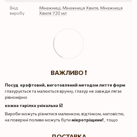
Вид
Мінажниці
,
Мінажниця Хвиля
,
Мінажниця
виробу
Хвиля 720 мл
ВАЖЛИВО ❗️
Посуд крафтовий, виготовлений методом лиття форм
глазурується та малюється вручну, глазур не завжди лягає
рівномірно
кожна тарілка унікальна ☑️
Вироби можуть різнитися малюнком, відтінком, матовістю,
на поверхні поливи можуть бути
мікротріщини
❗️ , тощо
ДОСТАВКА