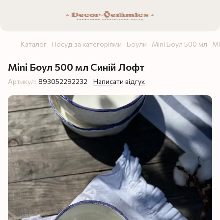
Каталог
Посуд за категоріями
Боули
Mini Боул 500 мл
Mi
Mini Боул 500 мл Синій Лофт
Артикул:
893052292232
Написати відгук