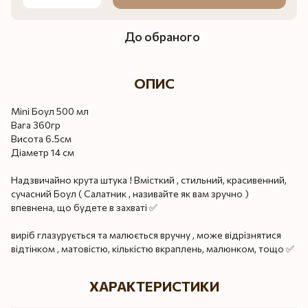
До обраного
ОПИС
Mini Боул 500 мл
Вага 360гр
Висота 6.5см
Діаметр 14 см
Надзвичайно крута штука ! Вмісткий , стильний, красивенний,
сучасний Боул ( Салатник , називайте як вам зручно )
впевнена, що будете в захваті ✅
виріб глазурується та малюється вручну , може відрізнятися
відтінком , матовістю, кількістю вкраплень, малюнком, тощо ✅
ХАРАКТЕРИСТИКИ