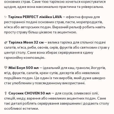
основних страв. Саме тією тарілкою хочеться користуватися
щодня, адже вона максимально практична та універсальна.
✨
Тарілка PERFECT лінійка LAVA
— ефектна форма для
ресторанної подачі основних страв, пасти, морепродуктів,
м’яса або авторських подач. Виразний рельєф робить навіть
просту страву більш цікавою та акцентною.
🌿
Тарілка Moon 32 см
— велика тарілка для спільної подачі
салатів, м’яса, риби, овочів, сирів, фруктів або святкових страв у
центрі столу. Саме вона збирає сервірування в єдину
гармонійну композицію.
💛
Міні Боул 500 мл
— ідеальний для каш, граноли, йогуртів,
ягід, фруктів, салатів, крем-супів, десертів або невеликих
порційних подач. Це один із тих виробів, який дуже швидко
стає улюбленим у повсякденному використанні.
🥄
Соусник CHOVEN 50 мл
— для соусів, оливкової олії,
спецій, меду, варення або невеликих акцентних подач. Саме
такі деталі роблять сервірування завершеним і додають столу
особливої естетики.