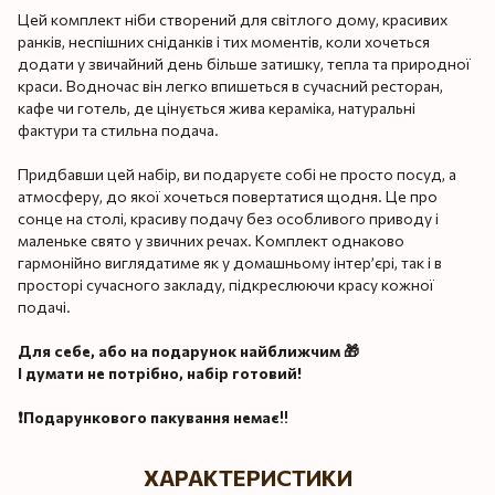
Цей комплект ніби створений для світлого дому, красивих
ранків, неспішних сніданків і тих моментів, коли хочеться
додати у звичайний день більше затишку, тепла та природної
краси. Водночас він легко впишеться в сучасний ресторан,
кафе чи готель, де цінується жива кераміка, натуральні
фактури та стильна подача.
Придбавши цей набір, ви подаруєте собі не просто посуд, а
атмосферу, до якої хочеться повертатися щодня. Це про
сонце на столі, красиву подачу без особливого приводу і
маленьке свято у звичних речах. Комплект однаково
гармонійно виглядатиме як у домашньому інтер’єрі, так і в
просторі сучасного закладу, підкреслюючи красу кожної
подачі.
Для себе, або на подарунок найближчим 🎁
І думати не потрібно, набір готовий!
❗️Подарункового пакування немає‼️
ХАРАКТЕРИСТИКИ