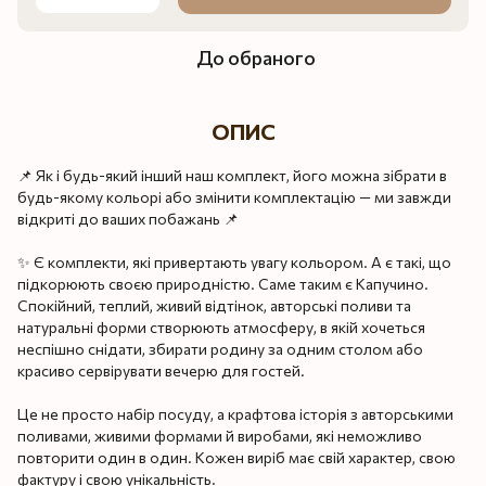
До обраного
ОПИС
📌 Як і будь-який інший наш комплект, його можна зібрати в
будь-якому кольорі або змінити комплектацію — ми завжди
відкриті до ваших побажань 📌
✨ Є комплекти, які привертають увагу кольором. А є такі, що
підкорюють своєю природністю. Саме таким є Капучино.
Спокійний, теплий, живий відтінок, авторські поливи та
натуральні форми створюють атмосферу, в якій хочеться
неспішно снідати, збирати родину за одним столом або
красиво сервірувати вечерю для гостей.
Це не просто набір посуду, а крафтова історія з авторськими
поливами, живими формами й виробами, які неможливо
повторити один в один. Кожен виріб має свій характер, свою
фактуру і свою унікальність.