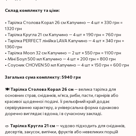
Склад комплекту та ціни:
• Тарілка Столова Корал 26 см Капучино — 4 шт × 330 грн =
1320 грн
• Тарілка Кругла 21 см Капучино — 4 шт × 190 грн = 760 грн
• Тарілка PERFECT лінійка LAVA Капучино — 4 шт × 340 грн =
1360 грн
• Тарілка Moon 32 см Капучино — 2 шт × 550 грн = 1100 грн
• Міні Боул 500 мл Капучино — 4 шт × 200 грн = 800 грн
• Соусник CHOVEN 50 мл Капучино — 4 шт × 150 грн = 600 грн
Загальна сума комплекту: 5940 грн
🍽
Тарілка Столова Корал 26 см
— велика тарілка для
основних страв, сніданків, м’яса, риби, пасти, гарнірів або
красивої щоденної подачі. Її рельєфний край додає
сервіруванню характеру, а універсальна форма однаково
доречно виглядає і вдома, і в сучасному закладі.
🥗
Тарілка Кругла 21 см
— чудово підходить для сніданків,
десертів, закусок, випічки, фруктів або невеликих порцій