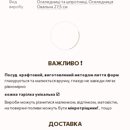
Вид
Оселедниці та шпротниці
,
Оселедниця
виробу
Овальна 27,5 см
ВАЖЛИВО ❗️
Посуд крафтовий, виготовлений методом лиття форм
глазурується та малюється вручну, глазур не завжди лягає
рівномірно
кожна тарілка унікальна ☑️
Вироби можуть різнитися малюнком, відтінком, матовістю,
на поверхні поливи можуть бути
мікротріщини
❗️ , тощо
ДОСТАВКА