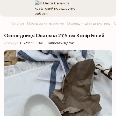
Каталог
Посуд за категоріями
Оселедниці та шпротниці
О
Оселедниця Овальна 27,5 см Колір Білий
Артикул:
86295553041
Написати відгук