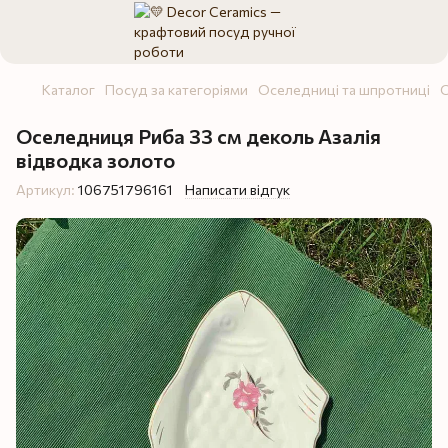
Каталог
Посуд за категоріями
Оселедниці та шпротниці
О
Оселедниця Риба 33 см деколь Азалія
відводка золото
Артикул:
106751796161
Написати відгук