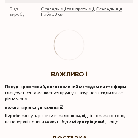
Вид
Оселедниці та шпротниці
,
Оселедниця
виробу
Риба 33 см
ВАЖЛИВО ❗️
Посуд крафтовий, виготовлений методом лиття форм
глазурується та малюється вручну, глазур не завжди лягає
рівномірно
кожна тарілка унікальна ☑️
Вироби можуть різнитися малюнком, відтінком, матовістю,
на поверхні поливи можуть бути
мікротріщини
❗️ , тощо