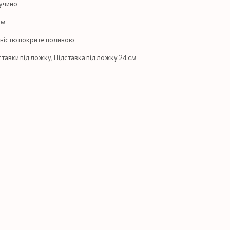
учино
см
ністю покрите поливою
ставки під ложку
,
Підставка під ложку 24 см