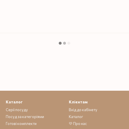
Каталог
Клієнтам
Серії посуду
Вхід до кабінету
Посуд за категоріями
Каталог
Готові комплекти
💛 Про нас