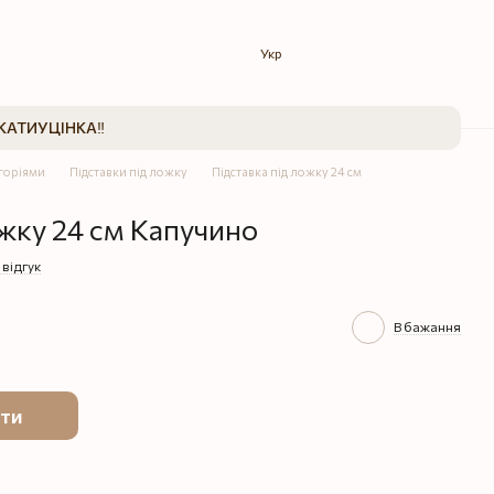
Укр
КАТИ
УЦІНКА‼️
егоріями
Підставки під ложку
Підставка під ложку 24 см
ожку 24 см Капучино
 відгук
В бажання
ти