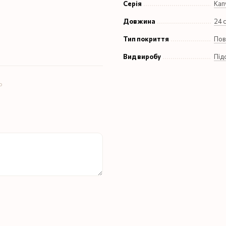
Серія
Кап
Довжина
24 
Тип покриття
Пов
Вид виробу
Під
ю