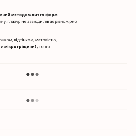
лений методом лиття форм
чну, глазур не завжди лягає рівномірно
нком, відтінком, матовістю,
ти
мікротріщини
❗️ , тощо