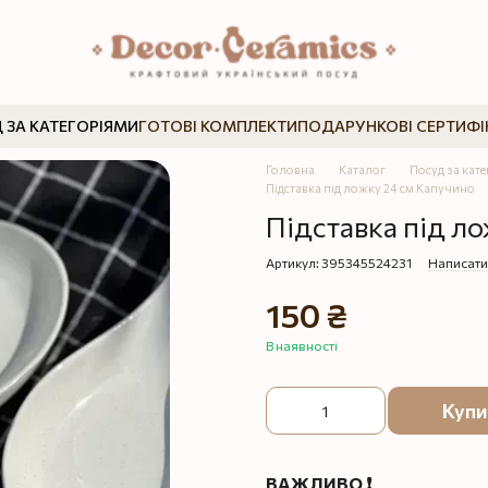
 ЗА КАТЕГОРІЯМИ
ГОТОВІ КОМПЛЕКТИ
ПОДАРУНКОВІ СЕРТИФІ
Головна
Каталог
Посуд за кат
Підставка під ложку 24 см Капучино
Підставка під л
Артикул: 395345524231
Написати
150 ₴
В наявності
Купи
ВАЖЛИВО ❗️