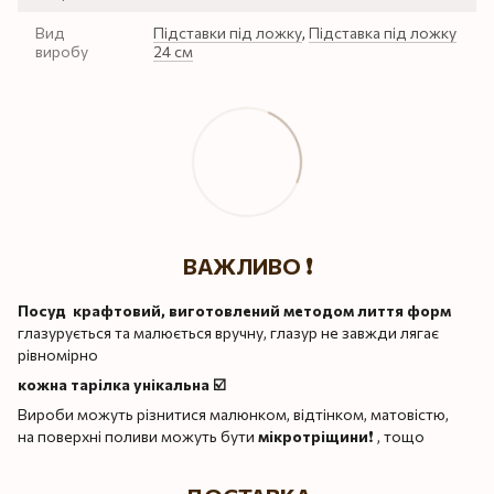
Вид
Підставки під ложку
,
Підставка під ложку
виробу
24 см
ВАЖЛИВО ❗️
Посуд крафтовий, виготовлений методом лиття форм
глазурується та малюється вручну, глазур не завжди лягає
рівномірно
кожна тарілка унікальна ☑️
Вироби можуть різнитися малюнком, відтінком, матовістю,
на поверхні поливи можуть бути
мікротріщини
❗️ , тощо