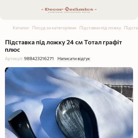
Каталог
Посуд за категоріями
Підставки під ложку
Підста
Підставка під ложку 24 см Тотал графіт
плюс
Артикул:
988423216271
Написати відгук