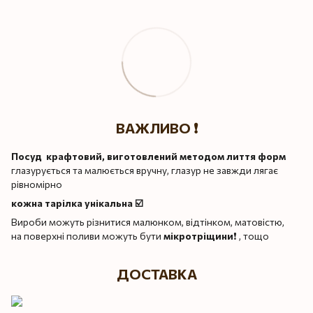
ВАЖЛИВО ❗️
Посуд крафтовий, виготовлений методом лиття форм
глазурується та малюється вручну, глазур не завжди лягає
рівномірно
кожна тарілка унікальна ☑️
Вироби можуть різнитися малюнком, відтінком, матовістю,
на поверхні поливи можуть бути
мікротріщини
❗️ , тощо
ДОСТАВКА