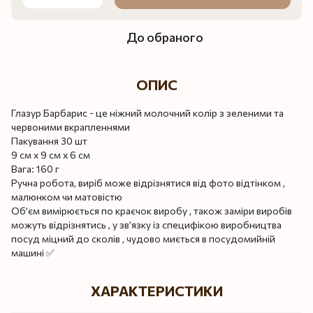
До обраного
ОПИС
Глазур Барбарис - це ніжний молочний колір з зеленими та
червоними вкрапленнями
Пакування 30 шт
9 см х 9 см х 6 см
Вага: 160 г
Ручна робота, виріб може відрізнятися від фото відтінком ,
малюнком чи матовістю
Об’єм вимірюється по краєчок виробу , також заміри виробів
можуть відрізнятись , у зв’язку із специфікою виробництва
посуд міцний до сколів , чудово миється в посудомийній
машині ✅
ХАРАКТЕРИСТИКИ