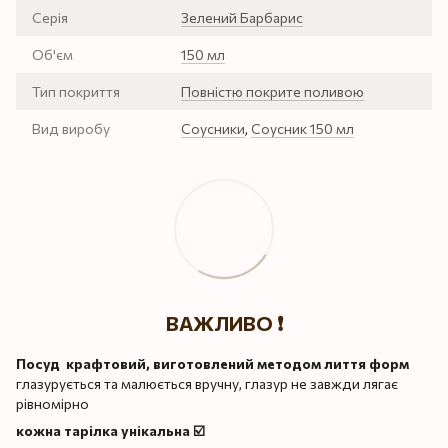
Серія
Зелений Барбарис
Об'єм
150 мл
Тип покриття
Повністю покрите поливою
Вид виробу
Соусники
,
Соусник 150 мл
ВАЖЛИВО ❗️
Посуд крафтовий, виготовлений методом лиття форм
глазурується та малюється вручну, глазур не завжди лягає
рівномірно
кожна тарілка унікальна ☑️