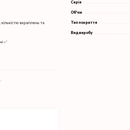
Серія
Об'єм
Тип покриття
 кількістю вкраплень та
Вид виробу
ні ✅
ю