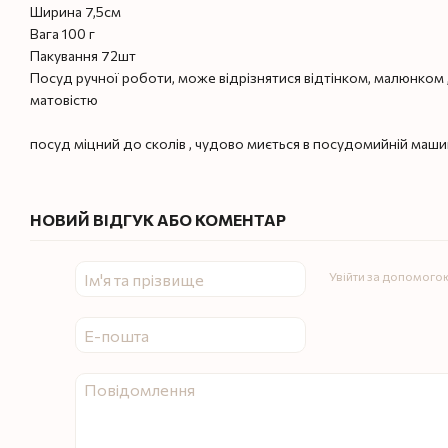
Ширина 7,5см
Вага 100 г
Пакування 72шт
Посуд ручної роботи, може відрізнятися відтінком, малюнком ,
матовістю
посуд міцний до сколів , чудово миється в посудомийній маши
НОВИЙ ВІДГУК АБО КОМЕНТАР
Увійти за допомого