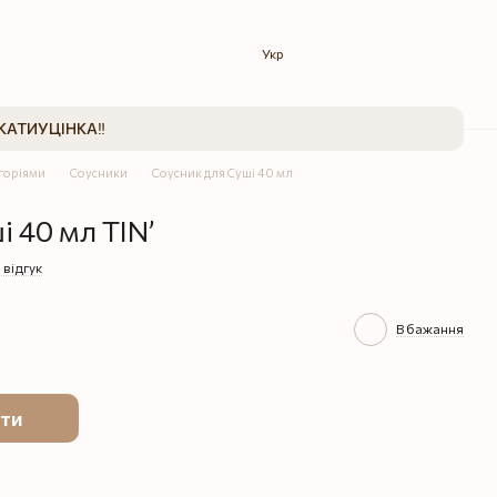
Укр
КАТИ
УЦІНКА‼️
егоріями
Соусники
Соусник для Суші 40 мл
 40 мл TIN’
 відгук
В бажання
ти