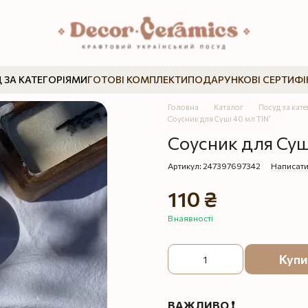
 ЗА КАТЕГОРІЯМИ
ГОТОВІ КОМПЛЕКТИ
ПОДАРУНКОВІ СЕРТИФІ
Головна
Каталог
Посуд за кат
Соусник для Суші 40 мл TIN’
Соусник для Суші
Артикул: 247397697342
Написати
110 ₴
В наявності
Купи
ВАЖЛИВО ❗️