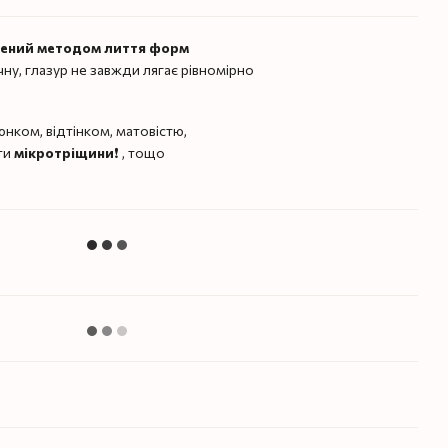
лений методом лиття форм
чну, глазур не завжди лягає рівномірно
нком, відтінком, матовістю,
ти
мікротріщини
❗️ , тощо