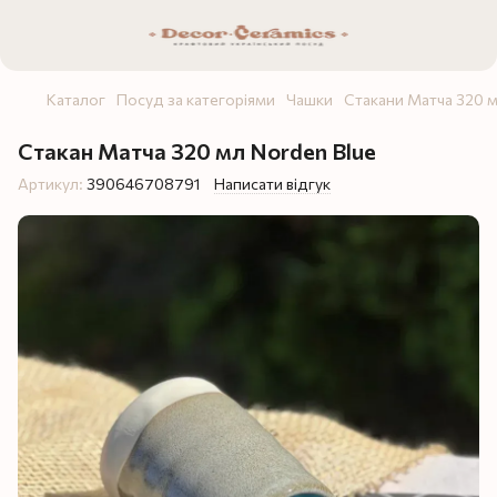
Каталог
Посуд за категоріями
Чашки
Стакани Матча 320 
Стакан Матча 320 мл Norden Blue
Артикул:
390646708791
Написати відгук