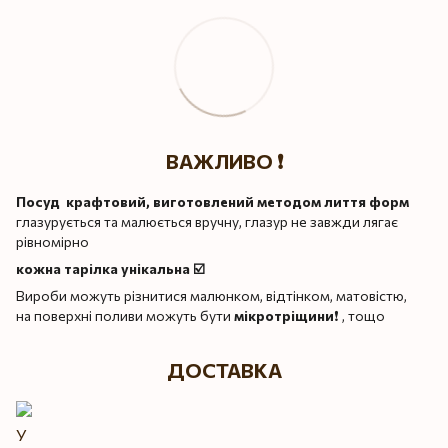
ВАЖЛИВО ❗️
Посуд крафтовий, виготовлений методом лиття форм
глазурується та малюється вручну, глазур не завжди лягає
рівномірно
кожна тарілка унікальна ☑️
Вироби можуть різнитися малюнком, відтінком, матовістю,
на поверхні поливи можуть бути
мікротріщини
❗️ , тощо
ДОСТАВКА