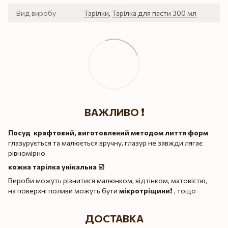
Вид виробу
Тарілки
,
Тарілка для пасти 300 мл
ВАЖЛИВО ❗️
Посуд крафтовий, виготовлений методом лиття форм
глазурується та малюється вручну, глазур не завжди лягає
рівномірно
кожна тарілка унікальна ☑️
Вироби можуть різнитися малюнком, відтінком, матовістю,
на поверхні поливи можуть бути
мікротріщини
❗️ , тощо
ДОСТАВКА