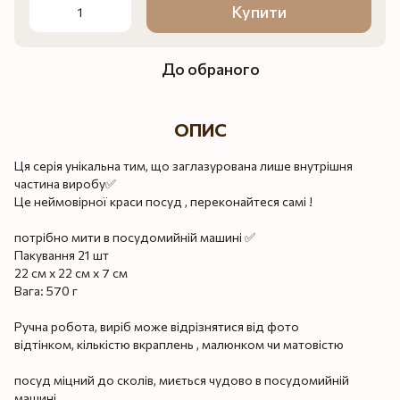
Купити
До обраного
ОПИС
Ця серія унікальна тим, що заглазурована лише внутрішня
частина виробу✅
Це неймовірної краси посуд , переконайтеся самі !
потрібно мити в посудомийній машині ✅
Пакування 21 шт
22 см х 22 см х 7 см
Вага: 570 г
Ручна робота, виріб може відрізнятися від фото
відтінком, кількістю вкраплень , малюнком чи матовістю
посуд міцний до сколів, миється чудово в посудомийній
машині