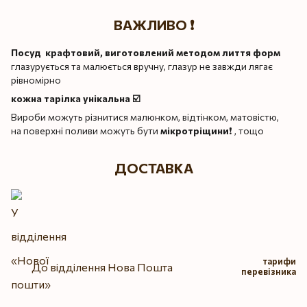
ВАЖЛИВО ❗️
Посуд крафтовий, виготовлений методом лиття форм
глазурується та малюється вручну, глазур не завжди лягає
рівномірно
кожна тарілка унікальна ☑️
Вироби можуть різнитися малюнком, відтінком, матовістю,
на поверхні поливи можуть бути
мікротріщини
❗️ , тощо
ДОСТАВКА
тарифи
До відділення Нова Пошта
перевізника