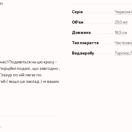
ті
Серія
Червоне 
Об'єм
250 мл
Довжина
18,5 см
Тип покриття
Частково
Вид виробу
Тарілки
,
ас! Подивіться на цю красу -
 порційні подачі , що завгодно ,
Глазур по ній лягає по
ей ( якщо це заклад ) ні ваших
ю