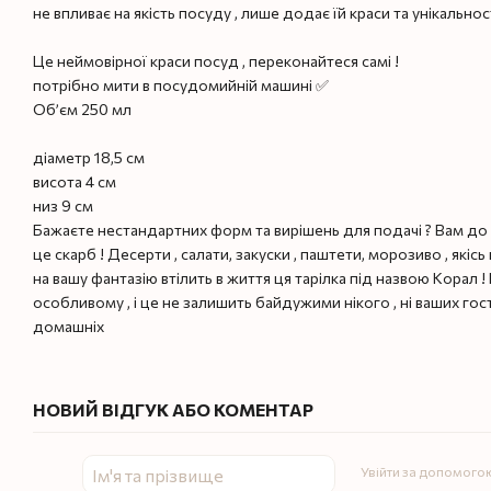
не впливає на якість посуду , лише додає їй краси та унікальнос
Це неймовірної краси посуд , переконайтеся самі !
потрібно мити в посудомийній машині ✅
Обʼєм 250 мл
діаметр 18,5 см
висота 4 см
низ 9 см
Бажаєте нестандартних форм та вирішень для подачі ? Вам до н
це скарб ! Десерти , салати, закуски , паштети, морозиво , якісь
на вашу фантазію втілить в життя ця тарілка під назвою Корал ! 
особливому , і це не залишить байдужими нікого , ні ваших гост
домашніх
НОВИЙ ВІДГУК АБО КОМЕНТАР
Увійти за допомого