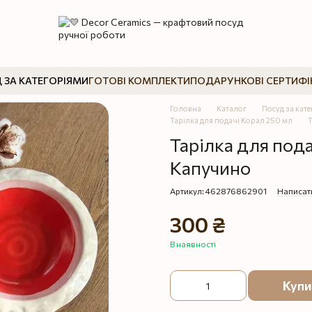
 ЗА КАТЕГОРІЯМИ
ГОТОВІ КОМПЛЕКТИ
ПОДАРУНКОВІ СЕРТИФІ
Головна
Каталог
Посуд за кат
Тарілка для подачі Корал 250 мл
Т
Тарілка для под
Капучино
Артикул: 462876862901
Написати
300 ₴
В наявності
Купи