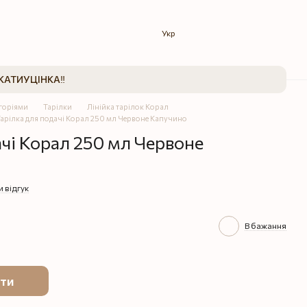
Укр
КАТИ
УЦІНКА‼️
егоріями
Тарілки
Лінійка тарілок Корал
арілка для подачі Корал 250 мл Червоне Капучино
ачі Корал 250 мл Червоне
 відгук
В бажання
ти