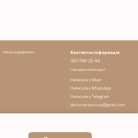
Ми в соцмережах
Контактна інформація
067 298-25-94
Передзвонити вам?
Написати у Viber
Написати у WhatsApp
Написати у Telegram
decorceramicsua@gmail.com