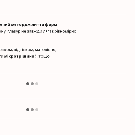
лений методом лиття форм
чну, глазур не завжди лягає рівномірно
нком, відтінком, матовістю,
ти
мікротріщини
❗️ , тощо