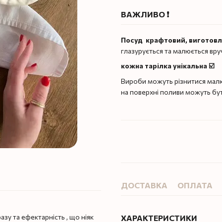
ВАЖЛИВО ❗️
Посуд крафтовий, виготов
глазурується та малюється вру
кожна тарілка унікальна ☑️
Вироби можуть різнитися малю
на поверхні поливи можуть бу
ДОСТАВКА
ОПЛАТА
зу та ефектарність , що ніяк
ХАРАКТЕРИСТИКИ