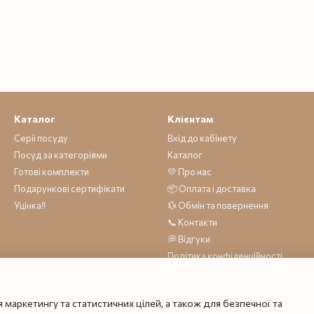
Каталог
Клієнтам
Серії посуду
Вхід до кабінету
Посуд за категоріями
Каталог
Готові комплекти
💛 Про нас
Подарункові сертифікати
📦 Оплата і доставка
Уцінка‼️
💱 Обмін та повернення
📞 Контакти
💭 Відгуки
Політика конфіденційності
Договір публічної оферти
 маркетингу та статистичних цілей, а також для безпечної та