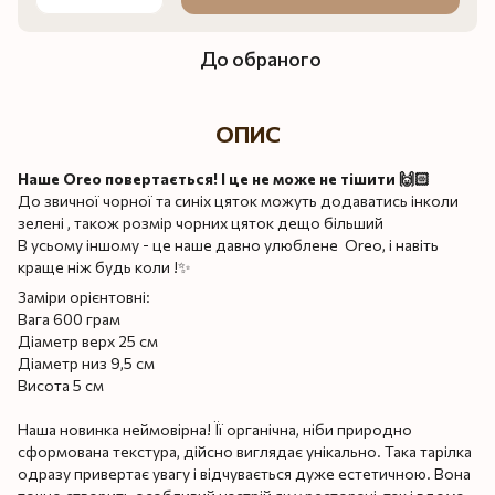
До обраного
ОПИС
Наше Oreo повертається! І це не може не тішити 🙌🏻
До звичної чорної та синіх цяток можуть додаватись інколи
зелені , також розмір чорних цяток дещо більший
В усьому іншому - це наше давно улюблене Oreo, і навіть
краще ніж будь коли !✨
Заміри орієнтовні:
Вага 600 грам
Діаметр верх 25 см
Діаметр низ 9,5 см
Висота 5 см
Наша новинка неймовірна! Її органічна, ніби природно
сформована текстура, дійсно виглядає унікально. Така тарілка
одразу привертає увагу і відчувається дуже естетичною. Вона