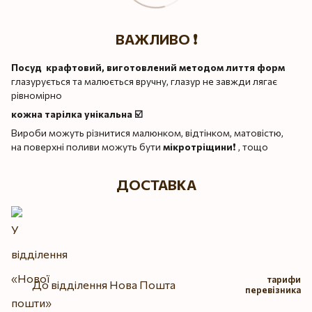
ВАЖЛИВО ❗️
Посуд крафтовий, виготовлений методом лиття форм
глазурується та малюється вручну, глазур не завжди лягає
рівномірно
кожна тарілка унікальна ☑️
Вироби можуть різнитися малюнком, відтінком, матовістю,
на поверхні поливи можуть бути
мікротріщини
❗️ , тощо
ДОСТАВКА
тарифи
До відділення Нова Пошта
перевізника