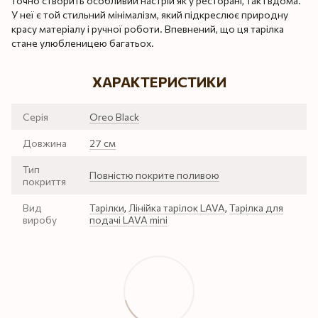
точно створить особливий настрій як у ресторані, так і вдома.
У неї є той стильний мінімалізм, який підкреслює природну
красу матеріалу і ручної роботи. Впевнений, що ця тарілка
стане улюбленицею багатьох.
ХАРАКТЕРИСТИКИ
Серія
Oreo Black
Довжина
27 см
Тип
Повністю покрите поливою
покриття
Вид
Тарілки
,
Лінійка тарілок LAVA
,
Тарілка для
виробу
подачі LAVA mini