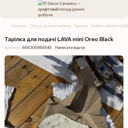
Каталог
Посуд за категоріями
Тарілки
Лінійка тарілок LAV
Тарілка для подачі LAVA mini Oreo Black
Артикул:
666305966545
Написати відгук