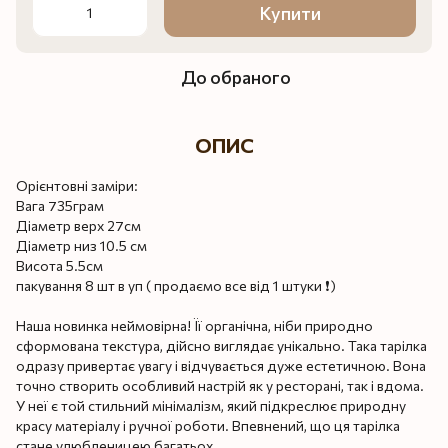
Купити
До обраного
ОПИС
Орієнтовні заміри:
Вага 735грам
Діаметр верх 27см
Діаметр низ 10.5 см
Висота 5.5см
пакування 8 шт в уп ( продаємо все від 1 штуки ❗️)
Наша новинка неймовірна! Її органічна, ніби природно
сформована текстура, дійсно виглядає унікально. Така тарілка
одразу привертає увагу і відчувається дуже естетичною. Вона
точно створить особливий настрій як у ресторані, так і вдома.
У неї є той стильний мінімалізм, який підкреслює природну
красу матеріалу і ручної роботи. Впевнений, що ця тарілка
стане улюбленицею багатьох.