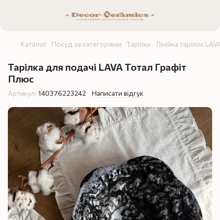
Каталог
Посуд за категоріями
Тарілки
Лінійка тарілок LAV
Тарілка для подачі LAVA Тотал Графіт
Плюс
Артикул:
140376223242
Написати відгук