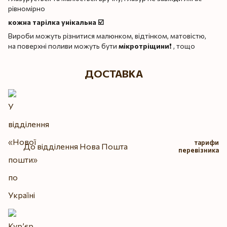
рівномірно
кожна тарілка унікальна ☑️
Вироби можуть різнитися малюнком, відтінком, матовістю,
на поверхні поливи можуть бути
мікротріщини
❗️ , тощо
ДОСТАВКА
тарифи
До відділення Нова Пошта
перевізника