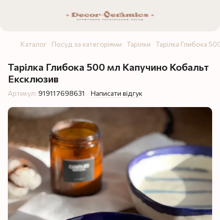
Каталог
Посуд за категоріями
Тарілки
Тарілка Глибока 50
Тарілка Глибока 500 мл Капучино Кобальт
Ексклюзив
Артикул:
919117698631
Написати відгук