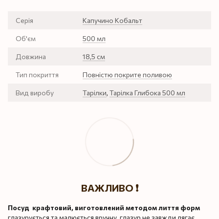
Серія
Капучино Кобальт
Об'єм
500 мл
Довжина
18,5 см
Тип покриття
Повністю покрите поливою
Вид виробу
Тарілки
,
Тарілка Глибока 500 мл
ВАЖЛИВО ❗️
Посуд крафтовий, виготовлений методом лиття форм
глазурується та малюється вручну, глазур не завжди лягає