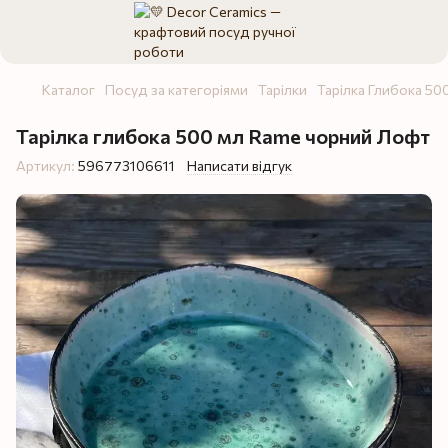
Каталог
Посуд за категоріями
Тарілки
Тарілка Глибока 50
Тарілка глибока 500 мл Rame чорний Лофт
Артикул:
596773106611
Написати відгук