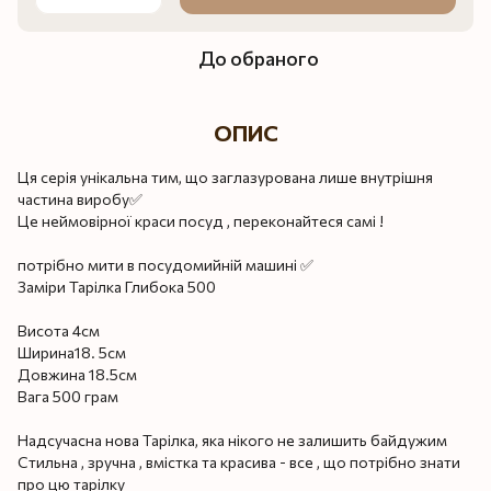
До обраного
ОПИС
Ця серія унікальна тим, що заглазурована лише внутрішня
частина виробу✅
Це неймовірної краси посуд , переконайтеся самі !
потрібно мити в посудомийній машині ✅
Заміри Тарілка Глибока 500
Висота 4см
Ширина18. 5см
Довжина 18.5см
Вага 500 грам
Надсучасна нова Тарілка, яка нікого не залишить байдужим
Стильна , зручна , вмістка та красива - все , що потрібно знати
про цю тарілку