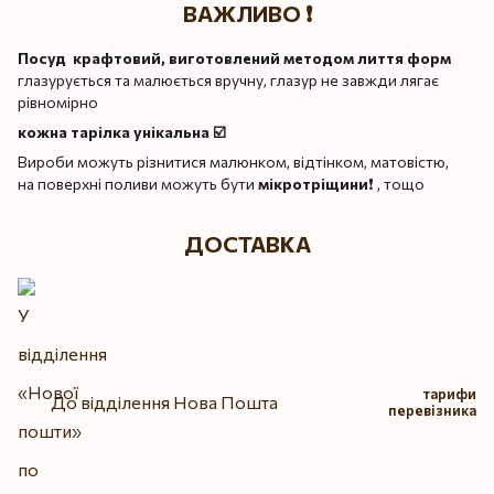
ВАЖЛИВО ❗️
Посуд крафтовий, виготовлений методом лиття форм
глазурується та малюється вручну, глазур не завжди лягає
рівномірно
кожна тарілка унікальна ☑️
Вироби можуть різнитися малюнком, відтінком, матовістю,
на поверхні поливи можуть бути
мікротріщини
❗️ , тощо
ДОСТАВКА
тарифи
До відділення Нова Пошта
перевізника